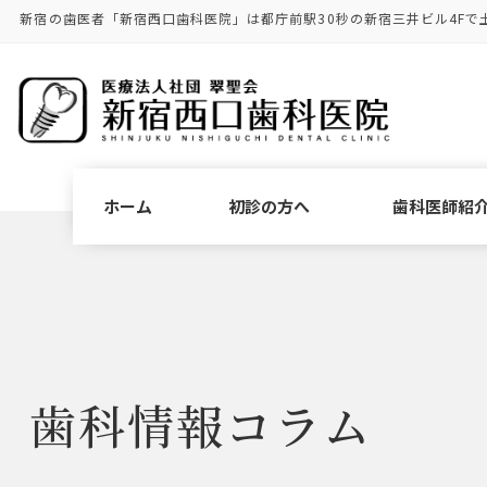
コ
ナ
新宿の歯医者「新宿西口歯科医院」は都庁前駅30秒の新宿三井ビル4Fで
ン
ビ
テ
ゲ
ン
ー
ツ
シ
に
ョ
移
ン
動
に
ホーム
初診の方へ
歯科医師紹
移
動
歯科情報コラム