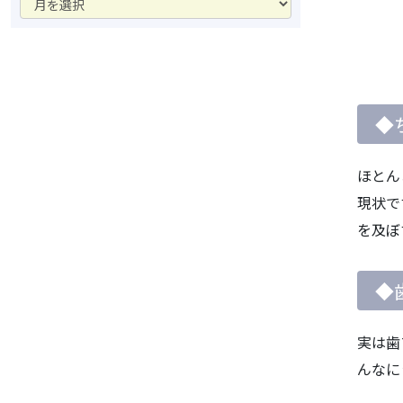
ー
カ
イ
ブ
◆
ほとん
現状で
を及ぼ
◆
実は歯
んなに