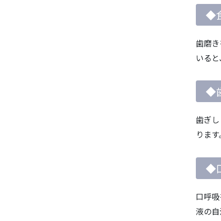
◆
歯磨き
いると
◆
歯ぎし
ります
◆
口呼吸
液の自