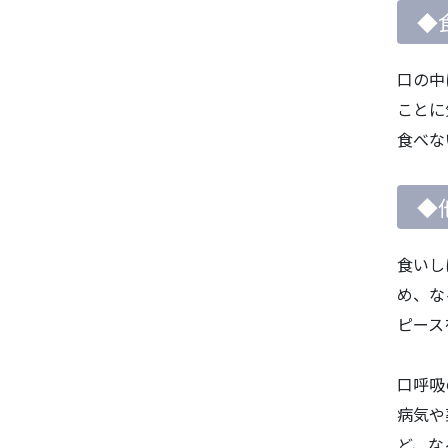
◆
口の中
ことに
食べな
◆
食いし
め、な
ピース
口呼吸
病気や
ど、な