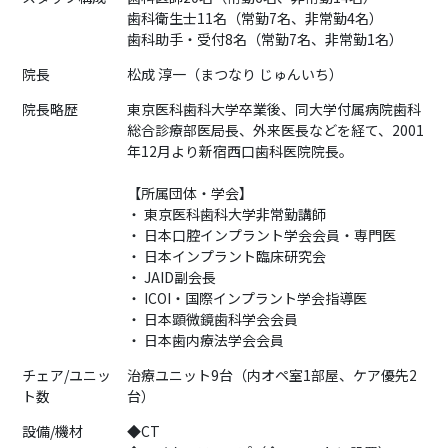
歯科衛生士11名（常勤7名、非常勤4名）
歯科助手・受付8名（常勤7名、非常勤1名）
院長
松成 淳一（まつなり じゅんいち）
院長略歴
東京医科歯科大学卒業後、同大学付属病院歯科
総合診療部医局長、外来医長などを経て、2001
年12月より新宿西口歯科医院院長。
【所属団体・学会】
・ 東京医科歯科大学非常勤講師
・ 日本口腔インプラント学会会員・専門医
・ 日本インプラント臨床研究会
・ JAID副会長
・ ICOI・国際インプラント学会指導医
・ 日本顕微鏡歯科学会会員
・ 日本歯内療法学会会員
チェア/ユニッ
治療ユニット9台（内オペ室1部屋、ケア優先2
ト数
台）
設備/機材
◆CT