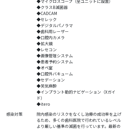
◆マイクロスコープ（全ユニットに設置）
◆クラスB滅菌器
◆CADCAM
◆セレック
◆デジタルパノラマ
◆歯科用レーザー
◆口腔内カメラ
◆拡大鏡
◆レセコン
◆画像管理システム
◆患者予約システム
◆オペ室
◆口腔外バキューム
◆セデーション
◆笑気麻酔
◆インプラント動的ナビゲーション（Xガイ
ド）
◆itero
感染対策
院内感染のリスクをなくし治療の成功率を上げ
るため、多くの歯科医院で行われているレベル
より厳しい基準の滅菌を行っています。最新の