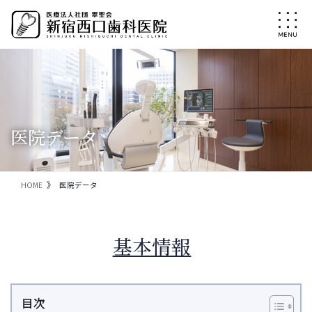
コ
ナ
ン
ビ
テ
ゲ
ン
ー
ツ
シ
に
ョ
移
ン
動
に
移
医院データ
動
HOME
医院データ
基本情報
目次