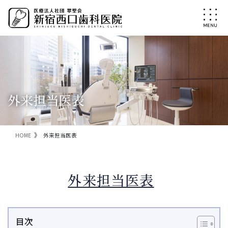
コ
ナ
ン
ビ
テ
ゲ
ン
ー
ツ
シ
に
ョ
移
ン
動
に
移
外来担当医表
動
HOME
外来担当医表
外来担当医表
目次