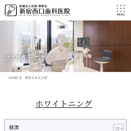
コ
ナ
ン
ビ
テ
ゲ
ン
ー
ツ
シ
に
ョ
移
ン
動
に
移
ホワイトニング
動
HOME
ホワイトニング
ホワイトニング
目次