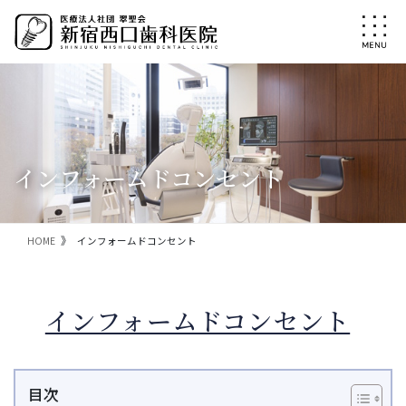
コ
ナ
ン
ビ
テ
ゲ
ン
ー
ツ
シ
に
ョ
移
ン
動
に
移
インフォームドコンセント
動
HOME
インフォームドコンセント
インフォームドコンセント
目次