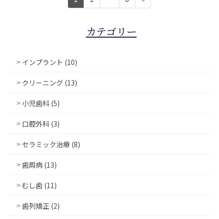
稿
ー
ー
ー
ジ
ジ
ジ
の
カテゴリー
ペ
ー
インプラント (10)
ジ
送
クリーニング (13)
り
小児歯科 (5)
口腔外科 (3)
セラミック治療 (8)
歯周病 (13)
むし歯 (11)
歯列矯正 (2)