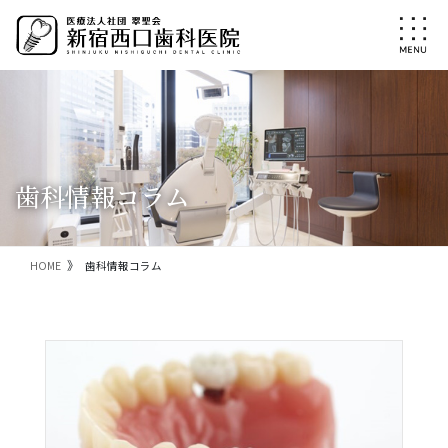
コ
ナ
ン
ビ
テ
ゲ
ン
ー
ツ
シ
に
ョ
移
ン
動
に
移
歯科情報コラム
動
HOME
歯科情報コラム