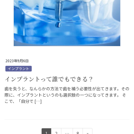
2023年9月6日
インプラント
インプラントって誰でもできる？
歯を失うと、なんらかの方法で歯を補う必要性が出てきます。その
際に、インプラントというのも選択肢の一つになってきます。 そ
こで、「自分で […]
投
ペ
ペ
ペ
1
2
…
8
»