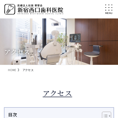
コ
ナ
ン
ビ
テ
ゲ
ン
ー
ツ
シ
に
ョ
移
ン
動
に
移
アクセス
動
HOME
アクセス
アクセス
目次