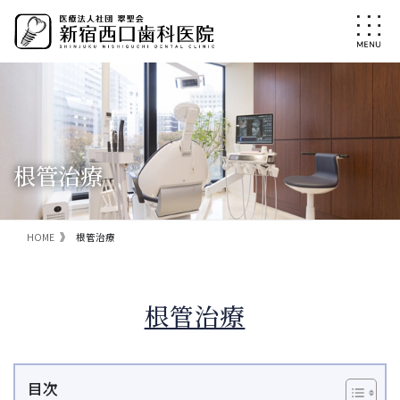
コ
ナ
ン
ビ
テ
ゲ
ン
ー
ツ
シ
に
ョ
移
ン
動
に
移
根管治療
動
HOME
根管治療
根管治療
目次