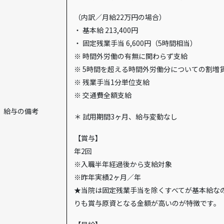
（内訳／月給22万円の場合）
・ 基本給 213,400円
・ 固定残業手当 6,600円（5時間相当）
※ 時間外労働の有無に関わらず支給
※ 5時間を超える時間外労働分についての割増
※ 残業手当1分単位支給
※ 交通費全額支給
給与の備考
＊ 試用期間3ヶ月、給与変動なし
【賞与】
年2回
※入職半年経過後から支給対象
※昨年実績2ヶ月／年
★当院は固定残業手当を除くすべてが基本給な
りも賞与原資となる金額が高いのが特徴です。