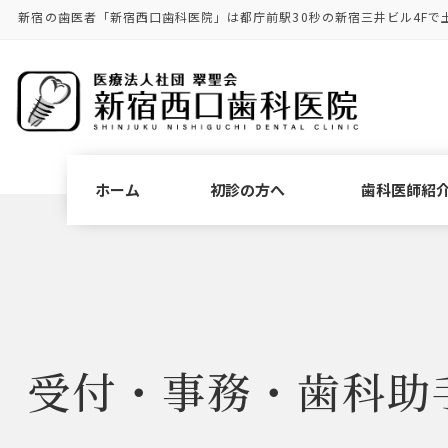
コ
ナ
新宿の歯医者「新宿西口歯科医院」は都庁前駅30秒の新宿三井ビル4Fで
ン
ビ
テ
ゲ
ン
ー
ツ
シ
に
ョ
移
ン
動
に
ホーム
初診の方へ
歯科医師紹
移
動
受付・事務・歯科助