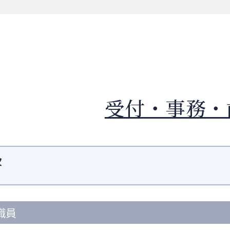
受付・事務・
次
職員