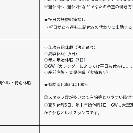
※週休3日、週休2日などあなたの希望の働き方
★祝日の振替診療なし
→ 祝日がある週も上記休みの代わりに出勤する
◇年次有給休暇（法定通り）
◇夏季休暇（5日）
◇年末年始休暇（7日）
◇GW（カレンダーによっては平日も休みにし
◇産前産後・育児休暇（実績あり）
期休暇・特別休暇
★有給消化率ほぼ100%
◎スタッフ数が多いので有給等とりやすい職場
◎夏季休暇5日、年末年始休暇7日、GWも大型
かり休むというスタンスです。