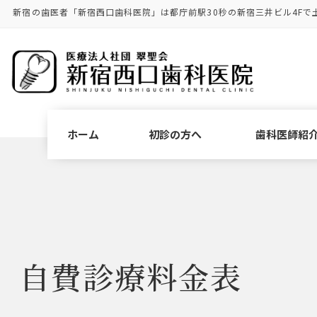
コ
ナ
新宿の歯医者「新宿西口歯科医院」は都庁前駅30秒の新宿三井ビル4Fで
ン
ビ
テ
ゲ
ン
ー
ツ
シ
に
ョ
移
ン
動
に
ホーム
初診の方へ
歯科医師紹
移
動
自費診療料金表