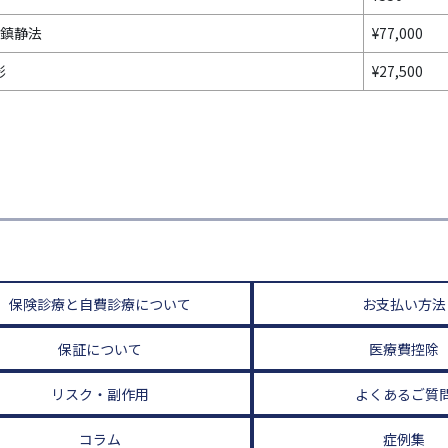
鎮静法
¥77,000
影
¥27,500
保険診療と自費診療について
お支払い方法
保証について
医療費控除
リスク・副作用
よくあるご質
コラム
症例集