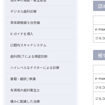
高水準の滅菌・衛生管理
詰
デジタル歯科診療
実体顕微鏡９台完備
e-ma
X-ガイドを導入
ジルコ
口腔内スキャナシステム
被
歯科用CTによる精密診断
ハイレベルなドクターによる診療
e-ma
書籍・翻訳 / 執筆
ジルコ
有資格の歯科衛生士
ジルコ
痛みに配慮した治療