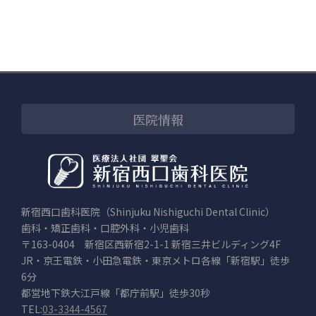
ブ
医院情報
新宿西口歯科医院（Shinjuku Nishiguchi Dental Clinic）
歯科・矯正歯科・口腔外科・小児歯科
〒163-0404 新宿区西新宿2-1-1 新宿三井ビルディング4F
JR・京王電鉄・小田急電鉄・東京メトロ各線「新宿駅」徒歩
6分
都営地下鉄大江戸線「都庁前駅」徒歩30秒
TEL:
03-3344-4567