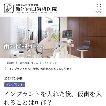
コ
ナ
ン
ビ
テ
ゲ
ン
ー
ツ
シ
に
ョ
移
ン
動
に
移
歯科情報コラム
動
HOME
歯科情報コラム
インプラント
インプラントを入れた後、仮歯を入れることは可能？
2023年2月6日
インプラント
インプラントを入れた後、仮歯を入
れることは可能？