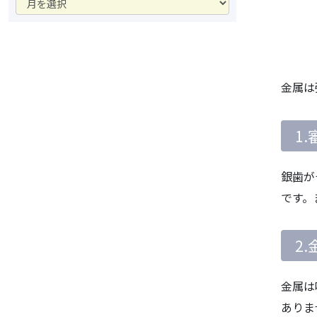
ー
カ
イ
ブ
金属は
1
銀歯が
です。
2
金属は
ありま