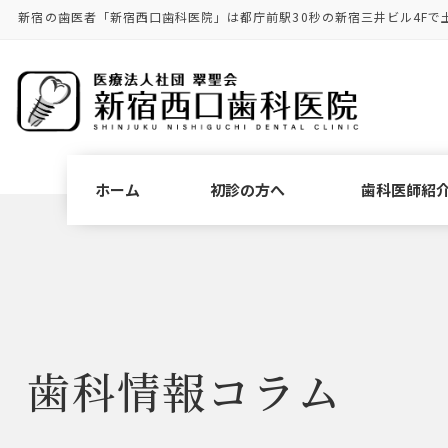
コ
ナ
新宿の歯医者「新宿西口歯科医院」は都庁前駅30秒の新宿三井ビル4Fで
ン
ビ
テ
ゲ
ン
ー
ツ
シ
に
ョ
移
ン
動
に
ホーム
初診の方へ
歯科医師紹
移
動
歯科情報コラム