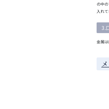
の中の
入れて
3
金属は
メ