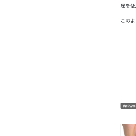
属を使
このよ
歯科情報