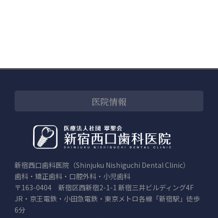
カ
イ
ブ
医院情報
新宿西口歯科医院（Shinjuku Nishiguchi Dental Clinic）
歯科・矯正歯科・口腔外科・小児歯科
〒163-0404 新宿区西新宿2-1-1 新宿三井ビルディング4F
JR・京王電鉄・小田急電鉄・東京メトロ各線「新宿駅」徒歩
6分