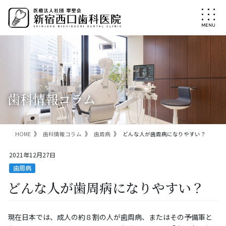
コ
ナ
ン
ビ
テ
ゲ
ン
ー
ツ
シ
に
ョ
移
ン
動
に
移
歯科情報コラム
動
HOME
歯科情報コラム
歯周病
どんな人が歯周病になりやすい？
2021年12月27日
歯周病
どんな人が歯周病になりやすい？
現在日本では、成人の約８割の人が歯周病、またはその予備軍と