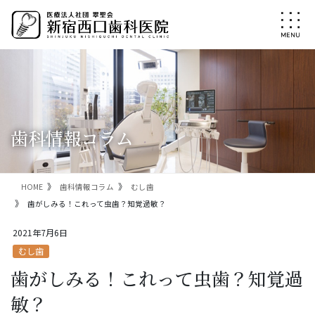
コ
ナ
ン
ビ
テ
ゲ
ン
ー
ツ
シ
に
ョ
移
ン
動
に
移
歯科情報コラム
動
HOME
歯科情報コラム
むし歯
歯がしみる！これって虫歯？知覚過敏？
2021年7月6日
むし歯
歯がしみる！これって虫歯？知覚過
敏？