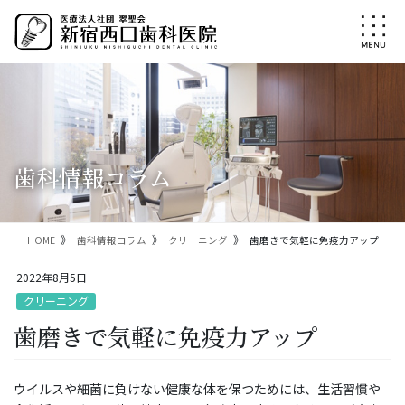
コ
ナ
ン
ビ
テ
ゲ
ン
ー
ツ
シ
に
ョ
移
ン
動
に
移
歯科情報コラム
動
HOME
歯科情報コラム
クリーニング
歯磨きで気軽に免疫力アップ
2022年8月5日
クリーニング
歯磨きで気軽に免疫力アップ
ウイルスや細菌に負けない健康な体を保つためには、生活習慣や