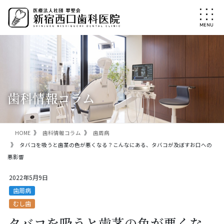
コ
ナ
ン
ビ
テ
ゲ
ン
ー
ツ
シ
に
ョ
移
ン
動
に
移
歯科情報コラム
動
HOME
歯科情報コラム
歯周病
タバコを吸うと歯茎の色が悪くなる？こんなにある、タバコが及ぼすお口への
悪影響
2022年5月9日
歯周病
むし歯
タバコを吸うと歯茎の色が悪くな