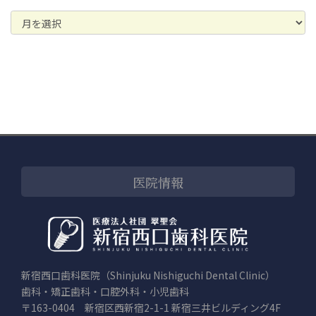
ア
ー
カ
イ
ブ
医院情報
新宿西口歯科医院（Shinjuku Nishiguchi Dental Clinic）
歯科・矯正歯科・口腔外科・小児歯科
〒163-0404 新宿区西新宿2-1-1 新宿三井ビルディング4F