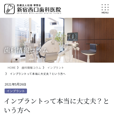
コ
ナ
ン
ビ
テ
ゲ
ン
ー
ツ
シ
に
ョ
移
ン
動
に
移
歯科情報コラム
動
HOME
歯科情報コラム
インプラント
インプラントって本当に大丈夫？という方へ
2021年5月26日
インプラント
インプラントって本当に大丈夫？と
いう方へ