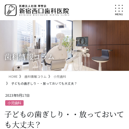
コ
ナ
ン
ビ
テ
ゲ
ン
ー
ツ
シ
に
ョ
移
ン
動
に
移
歯科情報コラム
動
HOME
歯科情報コラム
小児歯科
子どもの歯ぎしり・・放っておいても大丈夫？
2023年9月17日
小児歯科
子どもの歯ぎしり・・放っておいて
も大丈夫？