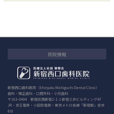
カ
イ
ブ
医院情報
新宿西口歯科医院（Shinjuku Nishiguchi Dental Clinic）
歯科・矯正歯科・口腔外科・小児歯科
〒163-0404 新宿区西新宿2-1-1 新宿三井ビルディング4F
JR・京王電鉄・小田急電鉄・東京メトロ各線「新宿駅」徒歩
6分