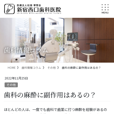
コ
ナ
ン
ビ
テ
ゲ
ン
ー
ツ
シ
に
ョ
移
ン
動
に
移
歯科情報コラム
動
HOME
歯科情報コラム
その他
歯科の麻酔に副作用はあるの？
2022年11月25日
その他
歯科の麻酔に副作用はあるの？
ほとんどの人は、一度でも歯科で歯茎に打つ麻酔を経験があるの