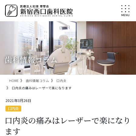
コ
ナ
ン
ビ
テ
ゲ
ン
ー
ツ
シ
に
ョ
移
ン
動
に
移
歯科情報コラム
動
HOME
歯科情報コラム
口内炎
口内炎の痛みはレーザーで楽になります
2021年3月26日
口内炎
口内炎の痛みはレーザーで楽になり
ます