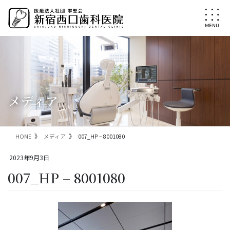
コ
ナ
ン
ビ
テ
ゲ
ン
ー
ツ
シ
に
ョ
移
ン
動
に
移
メディア
動
HOME
メディア
007_HP – 8001080
2023年9月3日
007_HP – 8001080