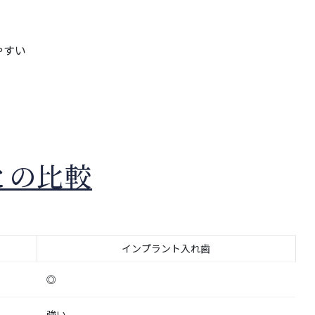
やすい
との比較
インプラント入れ歯
◎
強い