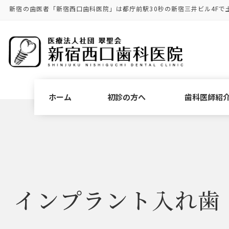
コ
ナ
新宿の歯医者「新宿西口歯科医院」は都庁前駅30秒の新宿三井ビル4Fで
ン
ビ
テ
ゲ
ン
ー
ツ
シ
に
ョ
移
ン
動
に
ホーム
初診の方へ
歯科医師紹
移
動
インプラント入れ歯