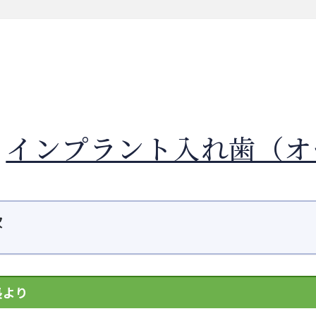
インプラント入れ歯（オ
次
長より