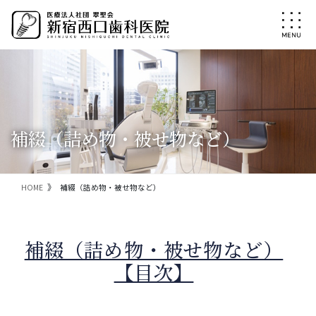
コ
ナ
ン
ビ
テ
ゲ
ン
ー
ツ
シ
に
ョ
移
ン
動
に
移
補綴（詰め物・被せ物など）
動
HOME
補綴（詰め物・被せ物など）
補綴（詰め物・被せ物など）
【目次】