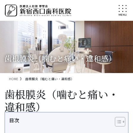
コ
ナ
ン
ビ
テ
ゲ
ン
ー
ツ
シ
に
ョ
移
ン
動
に
移
歯根膜炎（噛むと痛い・違和感）
動
HOME
歯根膜炎（噛むと痛い・違和感）
歯根膜炎（噛むと痛い・
違和感）
目次