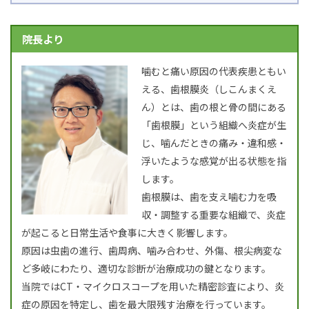
院長より
噛むと痛い原因の代表疾患ともい
える、歯根膜炎（しこんまくえ
ん）とは、歯の根と骨の間にある
「歯根膜」という組織へ炎症が生
じ、噛んだときの痛み・違和感・
浮いたような感覚が出る状態を指
します。
歯根膜は、歯を支え噛む力を吸
収・調整する重要な組織で、炎症
が起こると日常生活や食事に大きく影響します。
原因は虫歯の進行、歯周病、噛み合わせ、外傷、根尖病変な
ど多岐にわたり、適切な診断が治療成功の鍵となります。
当院ではCT・マイクロスコープを用いた精密診査により、炎
症の原因を特定し、歯を最大限残す治療を行っています。