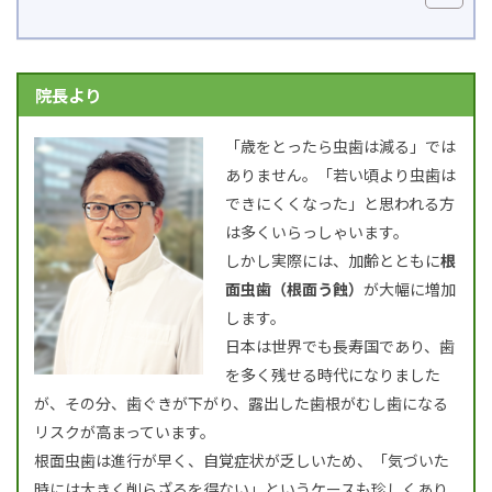
院長より
「歳をとったら虫歯は減る」では
ありません。「若い頃より虫歯は
できにくくなった」と思われる方
は多くいらっしゃいます。
しかし実際には、加齢とともに
根
面虫歯（根面う蝕）
が大幅に増加
します。
日本は世界でも長寿国であり、歯
を多く残せる時代になりました
が、その分、歯ぐきが下がり、露出した歯根がむし歯になる
リスクが高まっています。
根面虫歯は進行が早く、自覚症状が乏しいため、「気づいた
時には大きく削らざるを得ない」というケースも珍しくあり