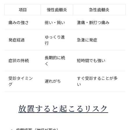
項目
慢性歯髄炎
急性歯髄炎
痛みの強さ
弱い・鈍い
激痛・脈打つ痛み
ゆっくり進
発症経過
急激に発症
行
長期的に続
症状の持続
短時間でも強い
く
受診タイミン
すぐ受診することが多
遅れがち
グ
い
放置すると起こるリスク