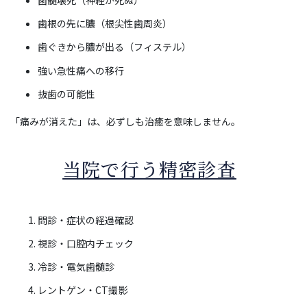
歯髄壊死（神経が死ぬ）
歯根の先に膿（根尖性歯周炎）
歯ぐきから膿が出る（フィステル）
強い急性痛への移行
抜歯の可能性
「痛みが消えた」は、必ずしも治癒を意味しません。
当院で行う精密診査
問診・症状の経過確認
視診・口腔内チェック
冷診・電気歯髄診
レントゲン・CT撮影