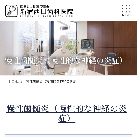
コ
ナ
ン
ビ
テ
ゲ
ン
ー
ツ
シ
に
ョ
移
ン
動
に
移
慢性歯髄炎（慢性的な神経の炎症）
動
HOME
慢性歯髄炎（慢性的な神経の炎症）
慢性歯髄炎（慢性的な神経の炎
症）