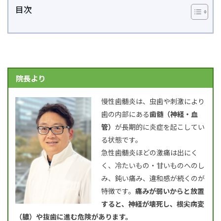
目次
院長より
慢性歯髄炎は、虫歯や刺激により
歯の内部にある
歯髄（神経・血
管）
が長期的に炎症を起こしてい
る状態です。
急性歯髄炎ほどの激痛は出にく
く、冷たいもの・甘いものへのし
み、鈍い痛み、違和感が続くのが
特徴です。
痛みが弱いからと放置
すると、神経が壊死し、根尖病変
（膿）や抜歯に進む危険があります。