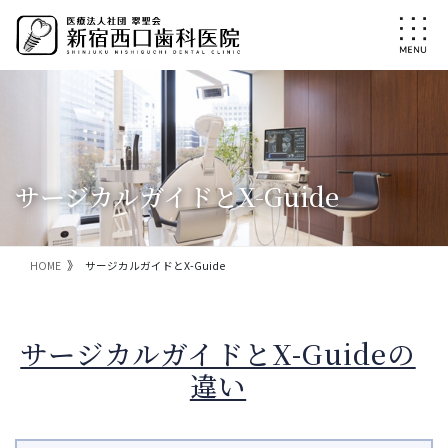
コ
ナ
ン
ビ
テ
ゲ
ン
ー
ツ
シ
に
ョ
移
ン
動
に
移
サージカルガイドとX-Guide
動
HOME
サージカルガイドとX-Guide
サージカルガイドとX-Guideの
違い