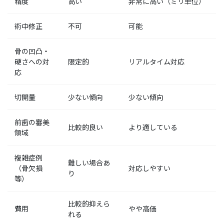
精度
高い
非常に高い（ミリ単位）
術中修正
不可
可能
骨の凹凸・
硬さへの対
限定的
リアルタイム対応
応
切開量
少ない傾向
少ない傾向
前歯の審美
比較的良い
より適している
領域
複雑症例
難しい場合あ
（骨欠損
対応しやすい
り
等）
比較的抑えら
費用
やや高価
れる