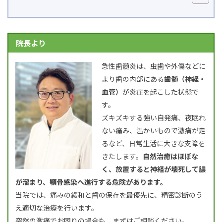
院長より
急性歯髄炎は、虫歯や外傷などに
より歯の内部にある
歯髄（神経・
血管）
が炎症を起こした状態で
す。
ズキズキする強い自発痛、夜眠れ
ない痛み、温かいもので激痛が走
るなど、日常生活に大きな支障を
きたします。
自然治癒はほぼな
く、放置すると神経が壊死して膿
が溜まり、顎骨感染へ進行する危険があります。
当院では、痛みの緩和と歯の保存を最優先に、精密診断のう
え適切な治療を行います。
突然の激痛でお困りの場合も、まずはご相談ください。