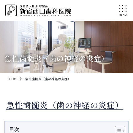
コ
ナ
ン
ビ
テ
ゲ
ン
ー
ツ
シ
に
ョ
移
ン
動
に
移
急性歯髄炎（歯の神経の炎症）
動
HOME
急性歯髄炎（歯の神経の炎症）
急性歯髄炎（歯の神経の炎症）
目次