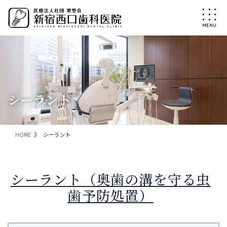
コ
ナ
ン
ビ
テ
ゲ
ン
ー
ツ
シ
に
ョ
移
ン
動
に
移
シーラント
動
HOME
シーラント
シーラント（奥歯の溝を守る虫
歯予防処置）