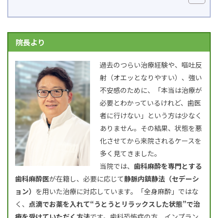
院長より
過去のつらい治療経験や、嘔吐反
射（オエッとなりやすい）、強い
不安感のために、「本当は治療が
必要とわかっているけれど、歯医
者に行けない」という方は少なく
ありません。その結果、状態を悪
化させてから来院されるケースを
多く見てきました。
当院では、
歯科麻酔を専門とする
歯科麻酔医
が在籍し、必要に応じて
静脈内鎮静法（セデーシ
ョン）
を用いた治療に対応しています。「全身麻酔」ではな
く、
点滴でお薬を入れて“うとうとリラックスした状態”で治
療を受けていただく方法
です。歯科恐怖症の方、インプラン