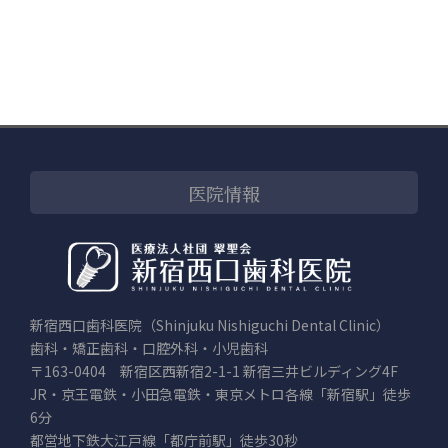
医院情報
新宿西口歯科医院（Shinjuku Nishiguchi Dental Clinic）
歯科・矯正歯科・口腔外科・小児歯科
〒163-0404 新宿区西新宿2-1-1 新宿三井ビルディング4F
JR・京王電鉄・小田急電鉄・東京メトロ各線「新宿駅」徒歩
6分
都営地下鉄大江戸線「都庁前駅」徒歩30秒