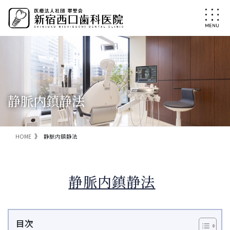
コ
ナ
ン
ビ
テ
ゲ
ン
ー
ツ
シ
に
ョ
移
ン
動
に
移
静脈内鎮静法
動
HOME
静脈内鎮静法
静脈内鎮静法
目次