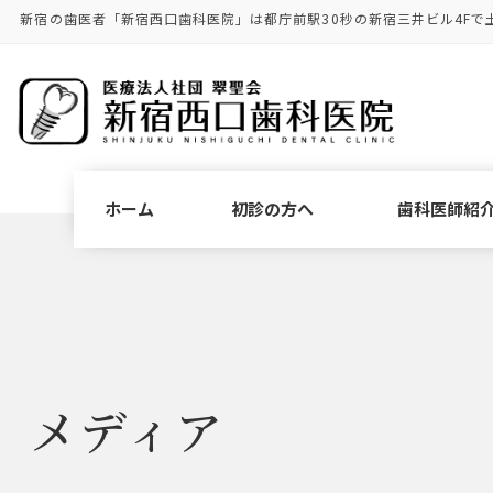
コ
ナ
新宿の歯医者「新宿西口歯科医院」は都庁前駅30秒の新宿三井ビル4Fで
ン
ビ
テ
ゲ
ン
ー
ツ
シ
に
ョ
移
ン
動
に
ホーム
初診の方へ
歯科医師紹
移
動
メディア