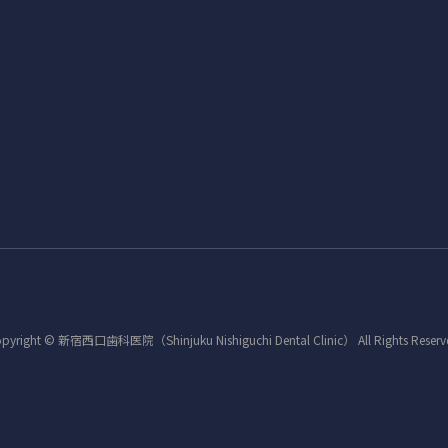
pyright © 新宿西口歯科医院（Shinjuku Nishiguchi Dental Clinic） All Rights Reserv