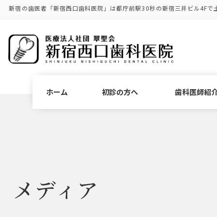
コ
ナ
新宿の歯医者「新宿西口歯科医院」は都庁前駅30秒の新宿三井ビル4Fで
ン
ビ
テ
ゲ
ン
ー
ツ
シ
に
ョ
移
ン
動
に
ホーム
初診の方へ
歯科医師紹
移
動
メディア