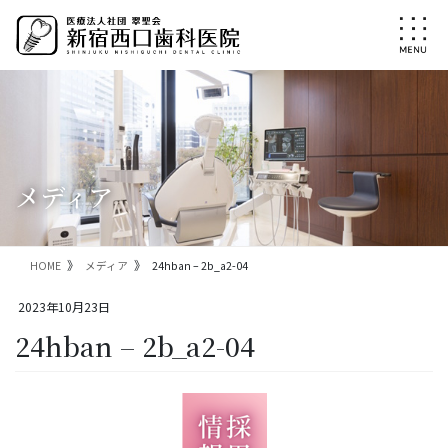
コ
ナ
ン
ビ
テ
ゲ
ン
ー
ツ
シ
に
ョ
移
ン
動
に
移
メディア
動
HOME
メディア
24hban – 2b_a2-04
2023年10月23日
24hban – 2b_a2-04