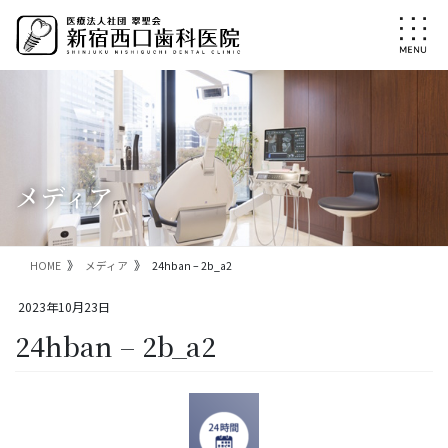
コ
ナ
ン
ビ
テ
ゲ
ン
ー
ツ
シ
に
ョ
移
ン
動
に
移
メディア
動
HOME
メディア
24hban – 2b_a2
2023年10月23日
24hban – 2b_a2