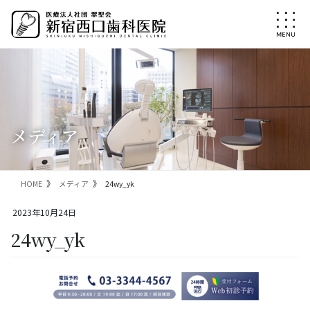
コ
ナ
ン
ビ
テ
ゲ
ン
ー
ツ
シ
に
ョ
移
ン
動
に
移
メディア
動
HOME
メディア
24wy_yk
2023年10月24日
24wy_yk