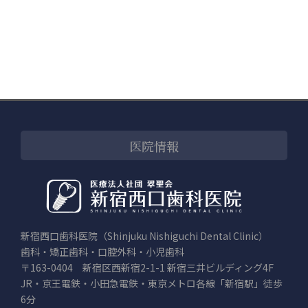
医院情報
新宿西口歯科医院（Shinjuku Nishiguchi Dental Clinic）
歯科・矯正歯科・口腔外科・小児歯科
〒163-0404 新宿区西新宿2-1-1 新宿三井ビルディング4F
JR・京王電鉄・小田急電鉄・東京メトロ各線「新宿駅」徒歩
6分