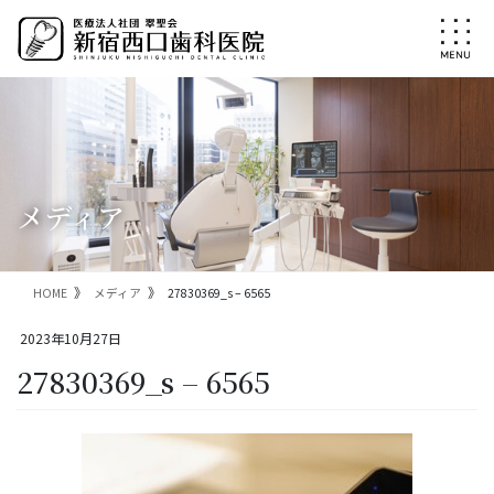
コ
ナ
ン
ビ
テ
ゲ
ン
ー
ツ
シ
に
ョ
移
ン
動
に
移
メディア
動
HOME
メディア
27830369_s – 6565
2023年10月27日
27830369_s – 6565