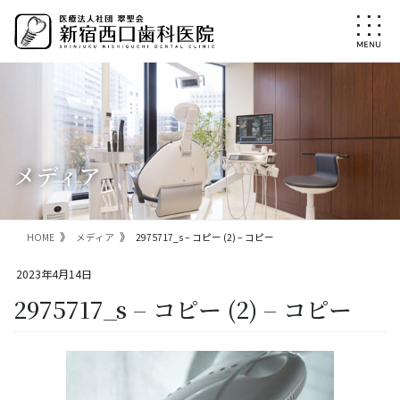
コ
ナ
ン
ビ
テ
ゲ
ン
ー
ツ
シ
に
ョ
移
ン
動
に
移
メディア
動
HOME
メディア
2975717_s – コピー (2) – コピー
2023年4月14日
2975717_s – コピー (2) – コピー