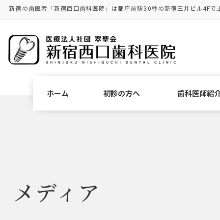
コ
ナ
新宿の歯医者「新宿西口歯科医院」は都庁前駅30秒の新宿三井ビル4Fで
ン
ビ
テ
ゲ
ン
ー
ツ
シ
に
ョ
移
ン
動
に
ホーム
初診の方へ
歯科医師紹
移
動
メディア