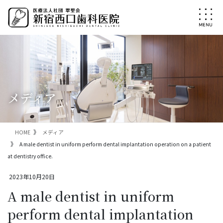
コ
ナ
ン
ビ
テ
ゲ
ン
ー
ツ
シ
に
ョ
移
ン
動
に
移
メディア
動
HOME
メディア
A male dentist in uniform perform dental implantation operation on a patient
at dentistry office.
2023年10月20日
A male dentist in uniform
perform dental implantation