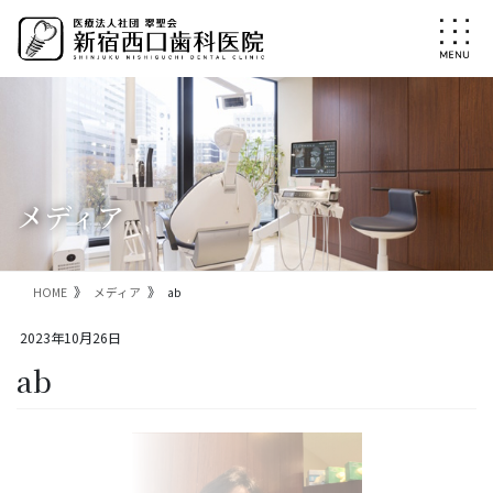
コ
ナ
ン
ビ
テ
ゲ
ン
ー
ツ
シ
に
ョ
移
ン
動
に
移
メディア
動
HOME
メディア
ab
2023年10月26日
ab