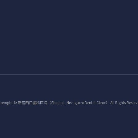
pyright © 新宿西口歯科医院（Shinjuku Nishiguchi Dental Clinic） All Rights Reserv