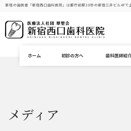
コ
ナ
新宿の歯医者「新宿西口歯科医院」は都庁前駅30秒の新宿三井ビル4Fで
ン
ビ
テ
ゲ
ン
ー
ツ
シ
に
ョ
移
ン
動
に
ホーム
初診の方へ
歯科医師紹
移
動
メディア