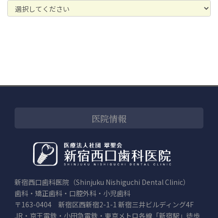
医院情報
新宿西口歯科医院（Shinjuku Nishiguchi Dental Clinic）
歯科・矯正歯科・口腔外科・小児歯科
〒163-0404 新宿区西新宿2-1-1 新宿三井ビルディング4F
JR・京王電鉄・小田急電鉄・東京メトロ各線「新宿駅」徒歩