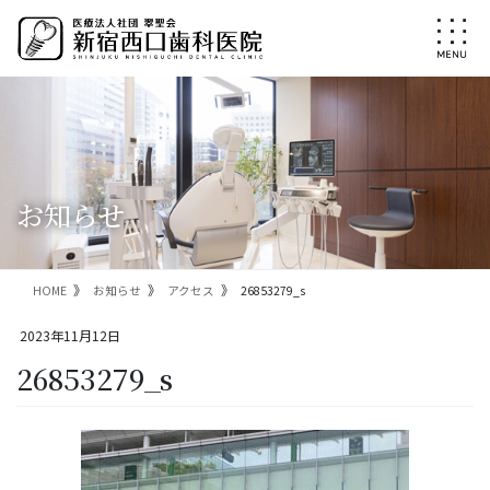
コ
ナ
ン
ビ
テ
ゲ
ン
ー
ツ
シ
に
ョ
移
ン
動
に
移
お知らせ
動
HOME
お知らせ
アクセス
26853279_s
2023年11月12日
26853279_s