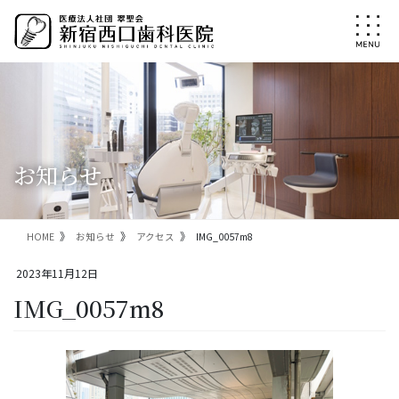
コ
ナ
ン
ビ
テ
ゲ
ン
ー
ツ
シ
に
ョ
移
ン
動
に
移
お知らせ
動
HOME
お知らせ
アクセス
IMG_0057m8
2023年11月12日
IMG_0057m8