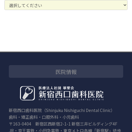
医院情報
新宿西口歯科医院（Shinjuku Nishiguchi Dental Clinic）
歯科・矯正歯科・口腔外科・小児歯科
〒163-0404 新宿区西新宿2-1-1 新宿三井ビルディング4F
JR・京王電鉄・小田急電鉄・東京メトロ各線「新宿駅」徒歩