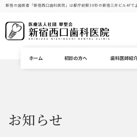
コ
ナ
新宿の歯医者「新宿西口歯科医院」は都庁前駅30秒の新宿三井ビル4Fで
ン
ビ
テ
ゲ
ン
ー
ツ
シ
に
ョ
移
ン
動
に
ホーム
初診の方へ
歯科医師紹
移
動
お知らせ