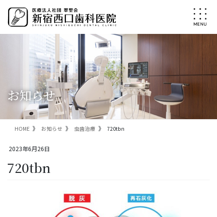
コ
ナ
ン
ビ
テ
ゲ
ン
ー
ツ
シ
に
ョ
移
ン
動
に
移
お知らせ
動
HOME
お知らせ
虫歯治療
720tbn
2023年6月26日
720tbn