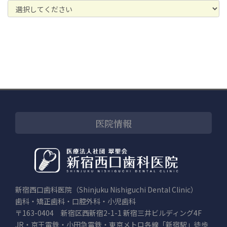
医院情報
新宿西口歯科医院（Shinjuku Nishiguchi Dental Clinic）
歯科・矯正歯科・口腔外科・小児歯科
〒163-0404 新宿区西新宿2-1-1 新宿三井ビルディング4F
JR・京王電鉄・小田急電鉄・東京メトロ各線「新宿駅」徒歩