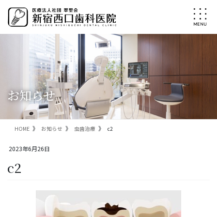
コ
ナ
ン
ビ
テ
ゲ
ン
ー
ツ
シ
に
ョ
移
ン
動
に
移
お知らせ
動
HOME
お知らせ
虫歯治療
c2
2023年6月26日
c2