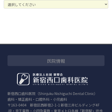
医院情報
新宿西口歯科医院（Shinjuku Nishiguchi Dental Clinic）
歯科・矯正歯科・口腔外科・小児歯科
〒163-0404 新宿区西新宿2-1-1 新宿三井ビルディング4F
JR・京王電鉄・小田急電鉄・東京メトロ各線「新宿駅」徒歩