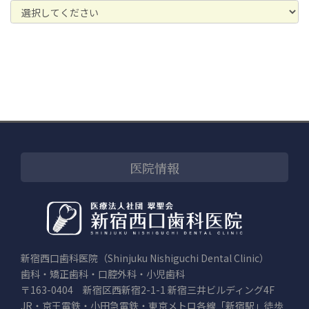
医院情報
新宿西口歯科医院（Shinjuku Nishiguchi Dental Clinic）
歯科・矯正歯科・口腔外科・小児歯科
〒163-0404 新宿区西新宿2-1-1 新宿三井ビルディング4F
JR・京王電鉄・小田急電鉄・東京メトロ各線「新宿駅」徒歩