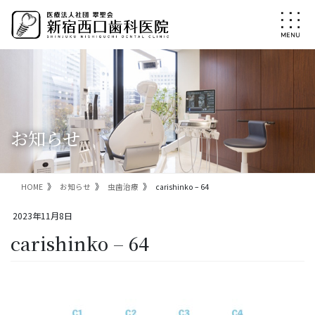
コ
ナ
ン
ビ
テ
ゲ
ン
ー
ツ
シ
に
ョ
移
ン
動
に
移
お知らせ
動
HOME
お知らせ
虫歯治療
carishinko – 64
2023年11月8日
carishinko – 64