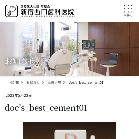
コ
ナ
ン
ビ
テ
ゲ
ン
ー
ツ
シ
に
ョ
移
ン
動
に
移
お知らせ
動
HOME
お知らせ
虫歯治療
doc’s_best_cement01
2023年5月22日
doc’s_best_cement01