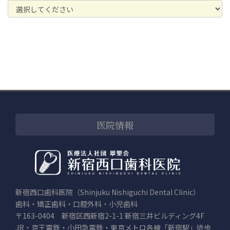
医院情報
新宿西口歯科医院（Shinjuku Nishiguchi Dental Clinic）
歯科・矯正歯科・口腔外科・小児歯科
〒163-0404 新宿区西新宿2-1-1 新宿三井ビルディング4F
JR・京王電鉄・小田急電鉄・東京メトロ各線「新宿駅」徒歩