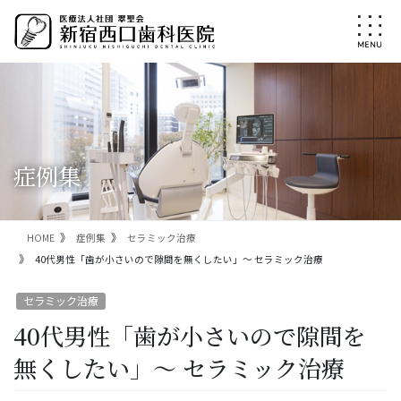
コ
ナ
ン
ビ
テ
ゲ
ン
ー
ツ
シ
に
ョ
移
ン
動
に
移
症例集
動
HOME
症例集
セラミック治療
40代男性「歯が小さいので隙間を無くしたい」～ セラミック治療
セラミック治療
40代男性「歯が小さいので隙間を
無くしたい」～ セラミック治療