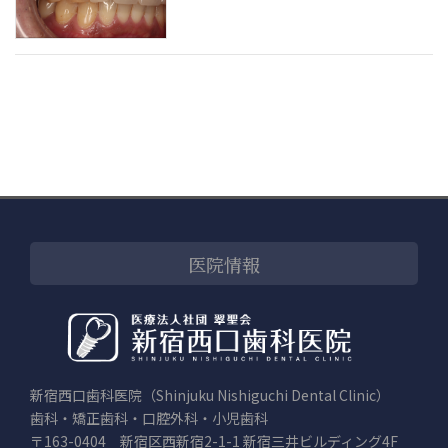
医院情報
新宿西口歯科医院（Shinjuku Nishiguchi Dental Clinic）
歯科・矯正歯科・口腔外科・小児歯科
〒163-0404 新宿区西新宿2-1-1 新宿三井ビルディング4F