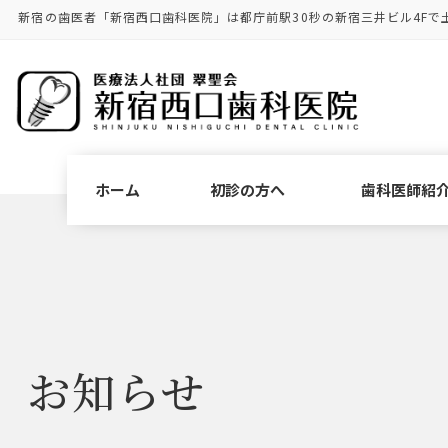
コ
ナ
新宿の歯医者「新宿西口歯科医院」は都庁前駅30秒の新宿三井ビル4Fで
ン
ビ
テ
ゲ
ン
ー
ツ
シ
に
ョ
移
ン
動
に
ホーム
初診の方へ
歯科医師紹
移
動
お知らせ